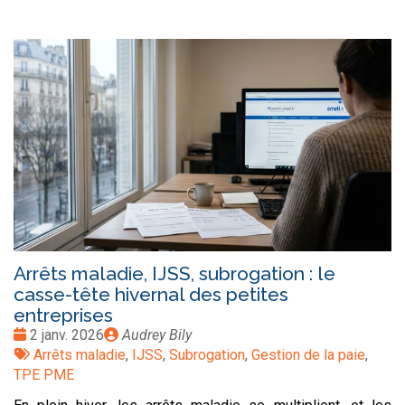
Arrêts maladie, IJSS, subrogation : le
casse-tête hivernal des petites
entreprises
Date
Publié
2 janv. 2026
Audrey Bily
:
Tags
par
Arrêts maladie
,
IJSS
,
Subrogation
,
Gestion de la paie
,
:
TPE PME