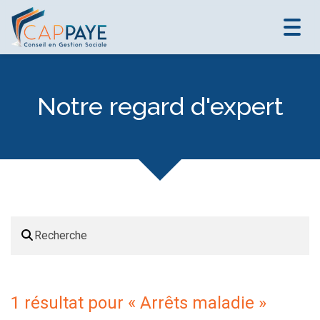
Toggl
navig
Notre regard d'expert
1 résultat pour «
Arrêts maladie
»