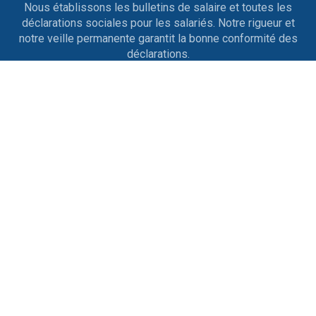
Nous établissons les bulletins de salaire et toutes les
déclarations sociales pour les salariés. Notre rigueur et
notre veille permanente garantit la bonne conformité des
déclarations.
Entrées et sorties de personnel
Nous nous occupons des contrats de travail, des
licenciements, des ruptures conventionnelles, des
démissions, des départs en retraite ainsi que tout ce qui
est afférent aux différents changements de situation.