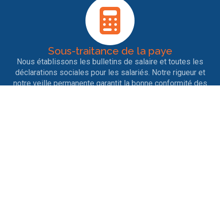
Sous-traitance de la paye
Nous établissons les bulletins de salaire et toutes les
déclarations sociales pour les salariés. Notre rigueur et
notre veille permanente garantit la bonne conformité des
déclarations.
Entrées et sorties de personnel
Nous nous occupons des contrats de travail, des
licenciements, des ruptures conventionnelles, des
démissions, des départs en retraite ainsi que tout ce qui
est afférent aux différents changements de situation.