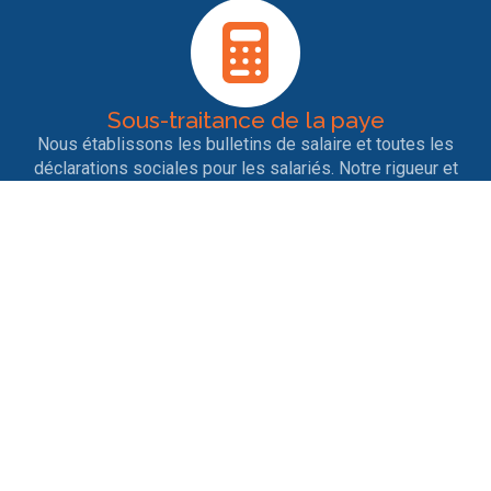
Sous-traitance de la paye
Nous établissons les bulletins de salaire et toutes les
déclarations sociales pour les salariés. Notre rigueur et
notre veille permanente garantit la bonne conformité des
déclarations.
Entrées et sorties de personnel
Nous nous occupons des contrats de travail, des
licenciements, des ruptures conventionnelles, des
démissions, des départs en retraite ainsi que tout ce qui
est afférent aux différents changements de situation.