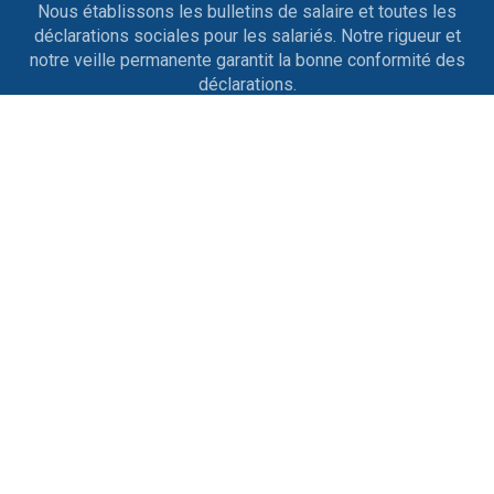
Nous établissons les bulletins de salaire et toutes les
déclarations sociales pour les salariés. Notre rigueur et
notre veille permanente garantit la bonne conformité des
déclarations.
Entrées et sorties de personnel
Nous nous occupons des contrats de travail, des
licenciements, des ruptures conventionnelles, des
démissions, des départs en retraite ainsi que tout ce qui
est afférent aux différents changements de situation.