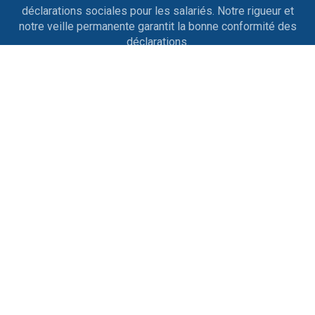
déclarations sociales pour les salariés. Notre rigueur et
notre veille permanente garantit la bonne conformité des
déclarations.
Entrées et sorties de personnel
Nous nous occupons des contrats de travail, des
licenciements, des ruptures conventionnelles, des
démissions, des départs en retraite ainsi que tout ce qui
est afférent aux différents changements de situation.
Conseil & Prévention