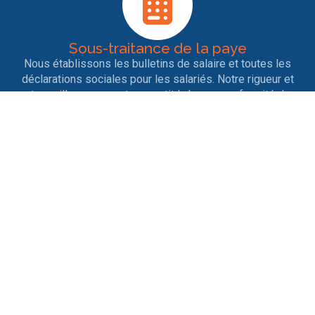
Sous-traitance de la paye
Nous établissons les bulletins de salaire et toutes les
déclarations sociales pour les salariés. Notre rigueur et
notre veille permanente garantit la bonne conformité des
déclarations.
Entrées et sorties de personnel
Nous nous occupons des contrats de travail, des
licenciements, des ruptures conventionnelles, des
démissions, des départs en retraite ainsi que tout ce qui
est afférent aux différents changements de situation.