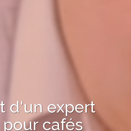
 d'un expert
pour
cafés