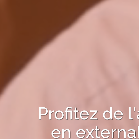
Profitez de
en
external