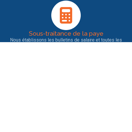
Sous-traitance de la paye
Nous établissons les bulletins de salaire et toutes les
déclarations sociales pour les salariés. Notre rigueur et
notre veille permanente garantit la bonne conformité des
déclarations.
Entrées et sorties de personnel
Nous nous occupons des contrats de travail, des
licenciements, des ruptures conventionnelles, des
démissions, des départs en retraite ainsi que tout ce qui
est afférent aux différents changements de situation.