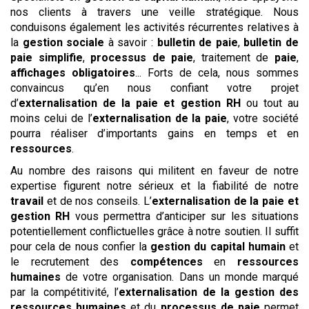
nos clients à travers une veille stratégique. Nous
conduisons également les activités récurrentes relatives à
la
gestion sociale
à savoir :
bulletin de paie
,
bulletin de
paie simplifie
,
processus de paie
, traitement de
paie
,
affichages obligatoires
... Forts de cela, nous sommes
convaincus qu’en nous confiant votre projet
d’
externalisation de la paie et gestion RH
ou tout au
moins celui de l’
externalisation de la paie
, votre société
pourra réaliser d’importants gains en temps et en
ressources
.
Au nombre des raisons qui militent en faveur de notre
expertise figurent notre sérieux et la fiabilité de notre
travail
et de nos conseils. L’
externalisation de la paie et
gestion RH
vous permettra d’anticiper sur les situations
potentiellement conflictuelles grâce à notre soutien. Il suffit
pour cela de nous confier la
gestion du capital humain
et
le recrutement des
compétences
en
ressources
humaines
de votre organisation. Dans un monde marqué
par la compétitivité, l’
externalisation de la gestion des
ressources humaines
et du
processus de paie
permet