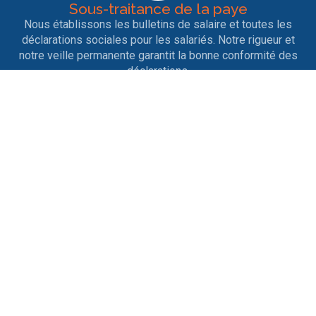
Sous-traitance de la paye
Nous établissons les bulletins de salaire et toutes les
déclarations sociales pour les salariés. Notre rigueur et
notre veille permanente garantit la bonne conformité des
déclarations.
Entrées et sorties de personnel
Nous nous occupons des contrats de travail, des
licenciements, des ruptures conventionnelles, des
démissions, des départs en retraite ainsi que tout ce qui
est afférent aux différents changements de situation.