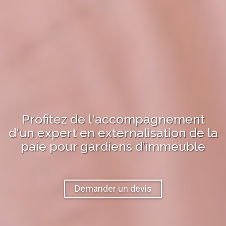
Profitez de l'accompagnement
d'un expert en
externalisation de la
paie
pour
gardiens d’immeuble
Demander un devis