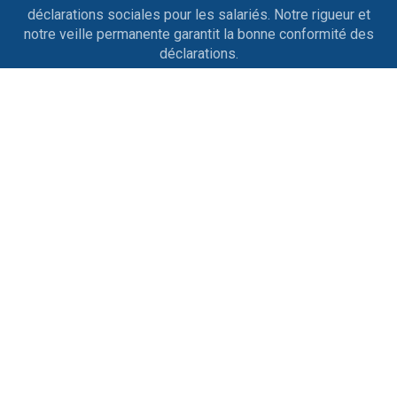
déclarations sociales pour les salariés. Notre rigueur et
notre veille permanente garantit la bonne conformité des
déclarations.
Entrées et sorties de personnel
Nous nous occupons des contrats de travail, des
licenciements, des ruptures conventionnelles, des
démissions, des départs en retraite ainsi que tout ce qui
est afférent aux différents changements de situation.
Conseil & Prévention