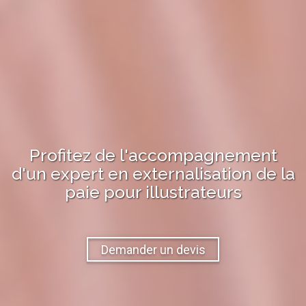
Profitez de l'accompagnement
d'un expert en
externalisation de la
paie
pour
illustrateurs
Demander un devis