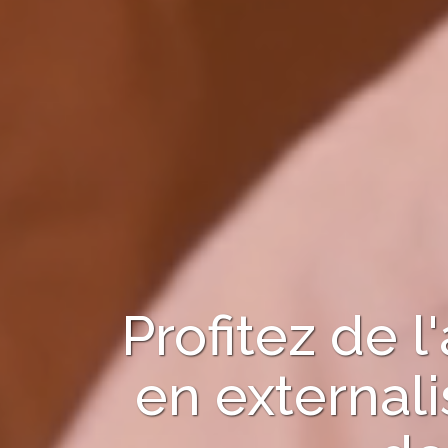
Profitez de
en
externali