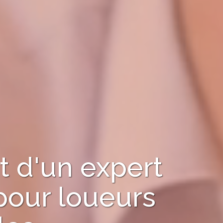
 d'un expert
pour
loueurs