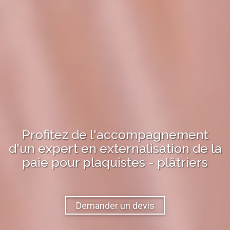
Profitez de l'accompagnement
d'un expert en
externalisation de la
paie
pour
plaquistes - plâtriers
Demander un devis