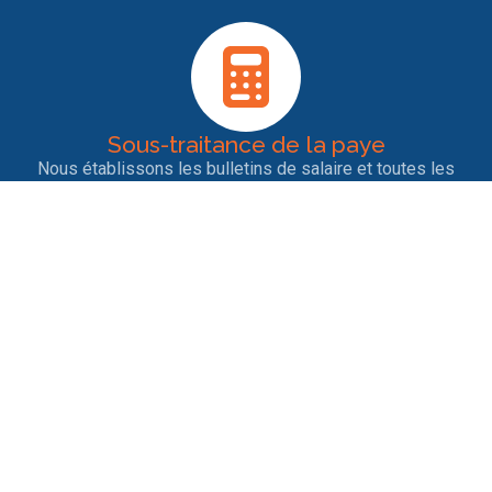
Sous-traitance de la paye
Nous établissons les bulletins de salaire et toutes les
déclarations sociales pour les salariés. Notre rigueur et
notre veille permanente garantit la bonne conformité des
déclarations.
Entrées et sorties de personnel
Nous nous occupons des contrats de travail, des
licenciements, des ruptures conventionnelles, des
démissions, des départs en retraite ainsi que tout ce qui