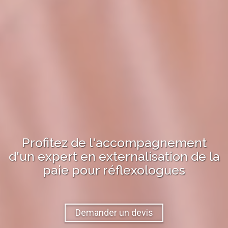
Profitez de l'accompagnement
d'un expert en
externalisation de la
paie
pour
réflexologues
Demander un devis