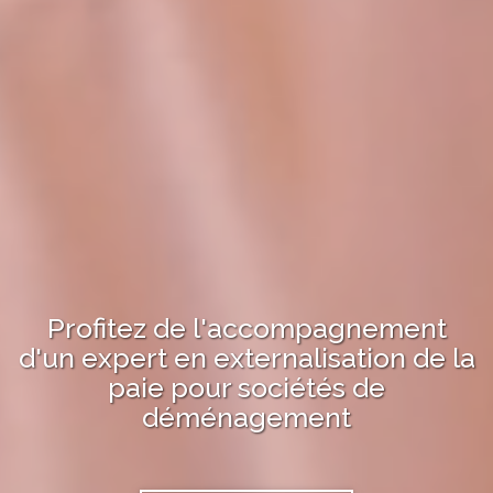
Profitez de l'accompagnement
d'un expert en
externalisation de la
paie
pour
sociétés de
déménagement