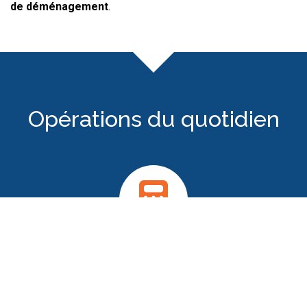
de déménagement
.
Opérations du quotidien
Sous-traitance de la paye
Nous établissons les bulletins de salaire et toutes les
déclarations sociales pour les salariés. Notre rigueur et
notre veille permanente garantit la bonne conformité des
déclarations.