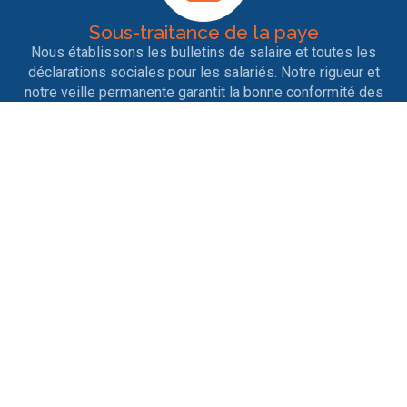
Sous-traitance de la paye
Nous établissons les bulletins de salaire et toutes les
déclarations sociales pour les salariés. Notre rigueur et
notre veille permanente garantit la bonne conformité des
déclarations.
Entrées et sorties de personnel
Nous nous occupons des contrats de travail, des
licenciements, des ruptures conventionnelles, des
démissions, des départs en retraite ainsi que tout ce qui
est afférent aux différents changements de situation.