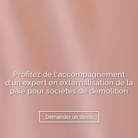
Profitez de l'accompagnement
d'un expert en
externalisation de la
paie
pour
sociétés de démolition
Demander un devis