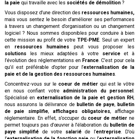
la paie
qui travaille avec les
sociétés de démolition
?
Vous disposez d’une direction des
ressources humaines,
mais vous sentez le besoin d’améliorer ses performances
à travers un changement d’organisation ou un changement
logiciel ? Nous sommes disponibles pour conduire à bien
cette mission au profit de votre
TPE-PME
. Seul un expert
en
ressources humaines
peut vous proposer les
solutions
les mieux adaptées à votre
service
et à
l’évolution des réglementations en
France
. C’est pour cela
qu’il est préférable d’opter pour l’
externalisation de la
paie et de la gestion des ressources humaines
.
Concentrez-vous sur le
coeur de métier
qui est le vôtre
en nous confiant votre
administration du personnel
.
Spécialisé en
externalisation de la paie et gestion RH
,
nous assurons la délivrance de
bulletin de paye
,
bulletin
de paie simplifie
,
affichages obligatoires
, affichage
réglementaire. En effet, s’occuper du
coeur de métier
ne
permet toujours pas d’œuvrer à l’élaboration du
bulletin de
paye simplifié
de votre
salarié
de l’
entreprise
. D’où
l’
externalisation de la fonction paie
ou l’
externalisation