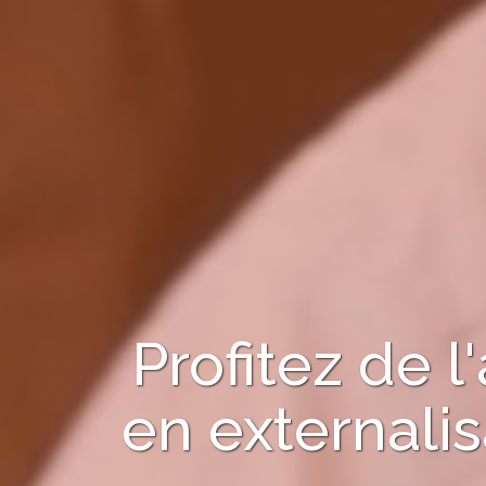
Profitez de
en
externalis