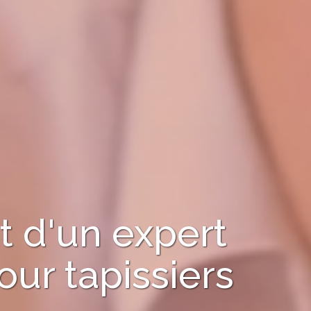
 d'un expert
our
tapissiers