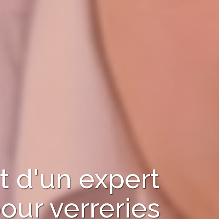
 d'un expert
our
verreries