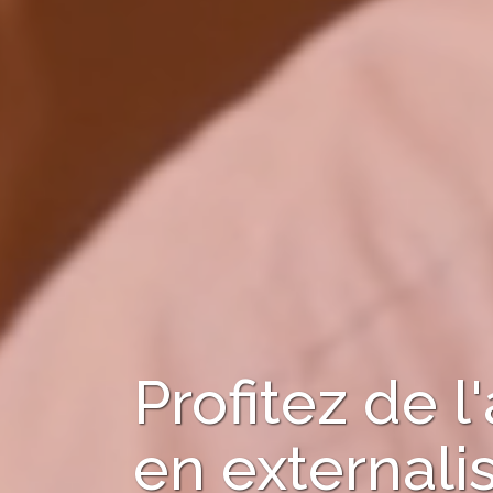
Profitez de
en
externali