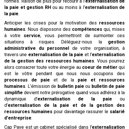
formés. Raison de plus pour recourir à l’
externalisation de
la paie et gestion RH
ou au moins à l’
externalisation de
la paie
.
Anticiper les crises pour la motivation des
ressources
humaines
. Nous disposons des
compétences
qui, mises
à votre
service
, vous permettront de surmonter ces
situations à risques. Déléguez-nous la
gestion
administrative du personnel
de votre organisation, à
travers une
externalisation de la paie
et l’
externalisation
de la gestion des ressources humaines
. Vous pourrez
alors consacrer toute votre énergie au
coeur de métier
qui
est le vôtre pendant que nous nous occupons des
processus de paie
et de la
paie et ressources
humaines
. L’émission de
bulletin
paie
ou
bulletin de paie
simplifie
devient notre prérogative quand vous adhérez à la
dynamique d’
externalisation de la paie
ou
d’
externalisation de la paie et de la gestion des
ressources humaines
pour davantage rassurer le
salarié
d'entreprise
.
Cap Paye est un cabinet spécialisé dans l'
externalisation