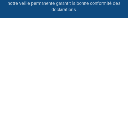
notre veille permanente garantit la bonne conformité des
déclarations.
Entrées et sorties de personnel
Nous nous occupons des contrats de travail, des
licenciements, des ruptures conventionnelles, des
démissions, des départs en retraite ainsi que tout ce qui
est afférent aux différents changements de situation.
Conseil & Prévention