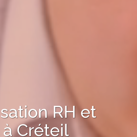
sation RH et
e à
Créteil