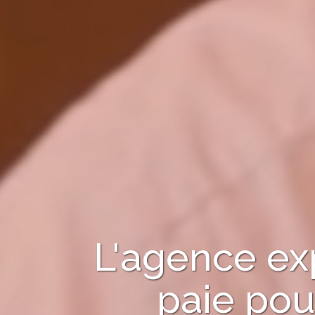
L'agence ex
paie pou