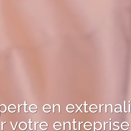
perte en externali
r votre entrepris