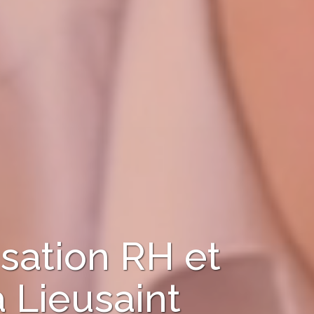
sation RH et
à
Lieusaint