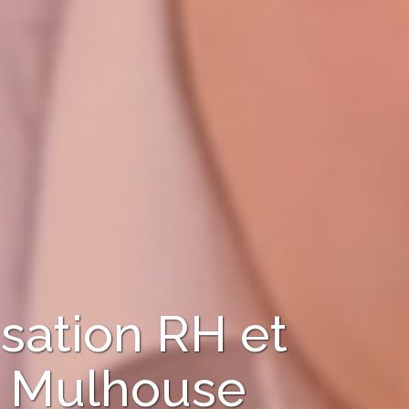
sation RH et
à
Mulhouse