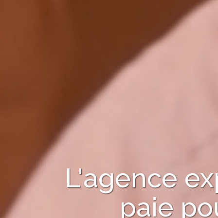
L'agence ex
paie po