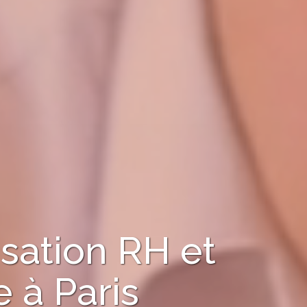
sation RH et
e à
Paris