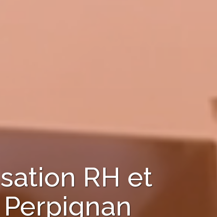
sation RH et
à
Perpignan