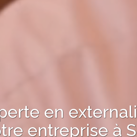
perte en externali
tre entreprise à
S