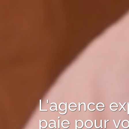
L'agence ex
paie pour vo