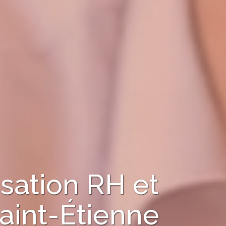
sation RH et
aint-Étienne