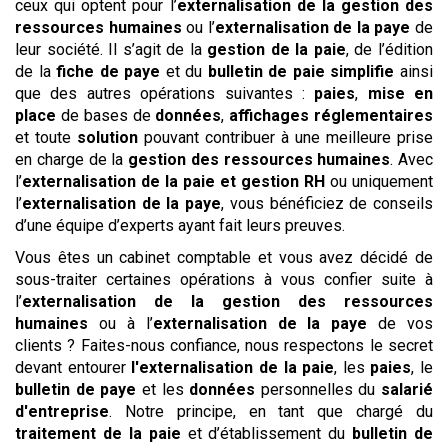
ceux qui optent pour l’
externalisation de la gestion des
ressources humaines
ou l’
externalisation de la paye
de
leur société. Il s’agit de la
gestion de la paie
, de l’édition
de la
fiche de paye
et du
bulletin de paie simplifie
ainsi
que des autres opérations suivantes :
paies
,
mise en
place
de bases de
données
,
affichages réglementaires
et toute
solution
pouvant contribuer à une meilleure prise
en charge de la
gestion des ressources humaines
. Avec
l’
externalisation de la paie et gestion RH
ou uniquement
l’
externalisation de la paye
, vous bénéficiez de conseils
d’une équipe d’experts ayant fait leurs preuves.
Vous êtes un cabinet comptable et vous avez décidé de
sous-traiter certaines opérations à vous confier suite à
l’
externalisation de la gestion des ressources
humaines
ou à l’
externalisation de la paye
de vos
clients ? Faites-nous confiance, nous respectons le secret
devant entourer
l'externalisation de la paie
, les
paies
, le
bulletin de paye
et les
données
personnelles du
salarié
d'entreprise
. Notre principe, en tant que chargé du
traitement de la paie
et d’établissement du
bulletin de