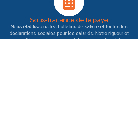
Sous-traitance de la paye
Nous établissons les bulletins de salaire et toutes les
déclarations sociales pour les salariés. Notre rigueur et
notre veille permanente garantit la bonne conformité des
déclarations.
Entrées et sorties de personnel
Nous nous occupons des contrats de travail, des
licenciements, des ruptures conventionnelles, des
démissions, des départs en retraite ainsi que tout ce qui
est afférent aux différents changements de situation.