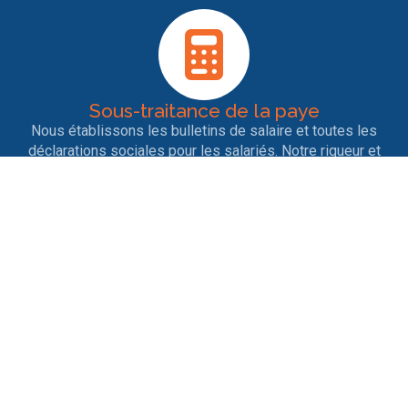
Sous-traitance de la paye
Nous établissons les bulletins de salaire et toutes les
déclarations sociales pour les salariés. Notre rigueur et
notre veille permanente garantit la bonne conformité des
déclarations.
Entrées et sorties de personnel
Nous nous occupons des contrats de travail, des
licenciements, des ruptures conventionnelles, des
démissions, des départs en retraite ainsi que tout ce qui
est afférent aux différents changements de situation.