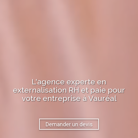
L'agence experte en
externalisation RH et paie pour
votre entreprise à
Vauréal
Demander un devis