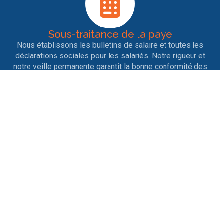
Sous-traitance de la paye
Nous établissons les bulletins de salaire et toutes les
déclarations sociales pour les salariés. Notre rigueur et
notre veille permanente garantit la bonne conformité des
déclarations.
Entrées et sorties de personnel
Nous nous occupons des contrats de travail, des
licenciements, des ruptures conventionnelles, des
démissions, des départs en retraite ainsi que tout ce qui
est afférent aux différents changements de situation.