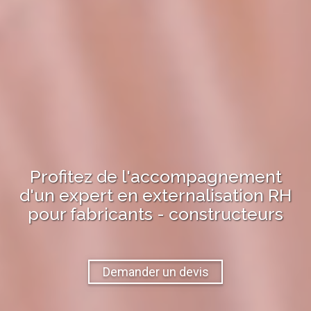
Profitez de l'accompagnement
d'un expert en
externalisation RH
pour
fabricants - constructeurs
Demander un devis