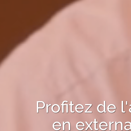
Profitez de
en
externa