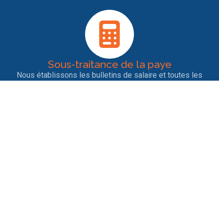
Sous-traitance de la paye
Nous établissons les bulletins de salaire et toutes les
déclarations sociales pour les salariés. Notre rigueur et
notre veille permanente garantit la bonne conformité des
déclarations.
Entrées et sorties de personnel
Nous nous occupons des contrats de travail, des
licenciements, des ruptures conventionnelles, des
démissions, des départs en retraite ainsi que tout ce qui