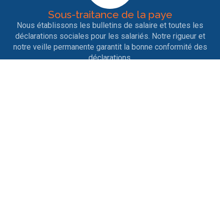
Sous-traitance de la paye
Nous établissons les bulletins de salaire et toutes les
déclarations sociales pour les salariés. Notre rigueur et
notre veille permanente garantit la bonne conformité des
déclarations.
Entrées et sorties de personnel
Nous nous occupons des contrats de travail, des
licenciements, des ruptures conventionnelles, des
démissions, des départs en retraite ainsi que tout ce qui
est afférent aux différents changements de situation.