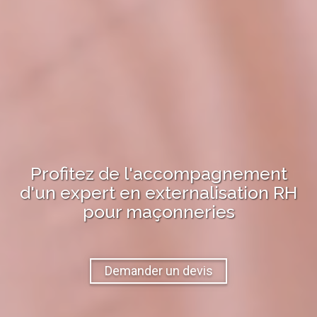
Profitez de l'accompagnement
d'un expert en
externalisation RH
pour
maçonneries
Demander un devis