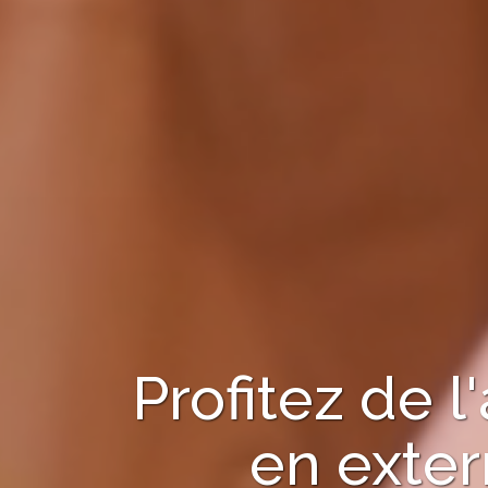
Profitez de
en
exter