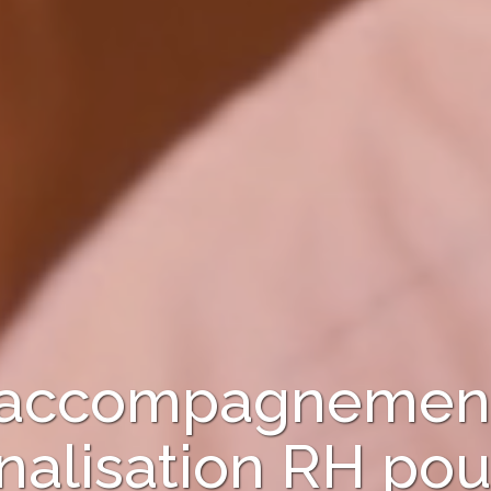
 l'accompagnement
nalisation RH
pou