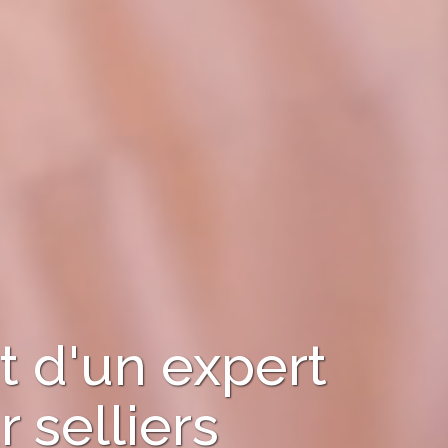
 d'un expert
r
selliers