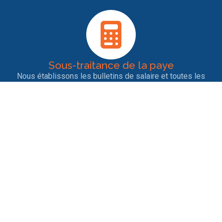
Sous-traitance de la paye
Nous établissons les bulletins de salaire et toutes les
déclarations sociales pour les salariés. Notre rigueur et
notre veille permanente garantit la bonne conformité des
déclarations.
Entrées et sorties de personnel
Nous nous occupons des contrats de travail, des
licenciements, des ruptures conventionnelles, des
démissions, des départs en retraite ainsi que tout ce qui