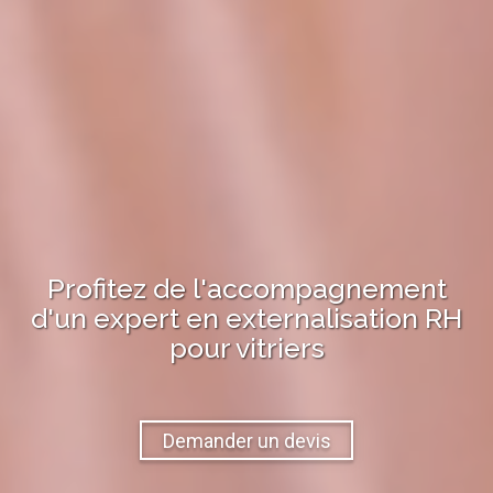
Profitez de l'accompagnement
d'un expert en
externalisation RH
pour
vitriers
Demander un devis