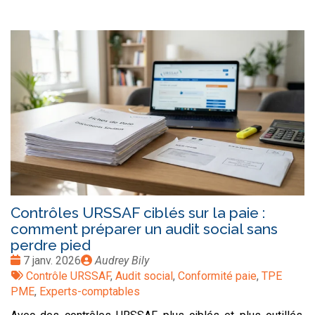
Contrôles URSSAF ciblés sur la paie :
comment préparer un audit social sans
perdre pied
Date
Publié
7 janv. 2026
Audrey Bily
:
Tags
par
Contrôle URSSAF
,
Audit social
,
Conformité paie
,
TPE
:
PME
,
Experts-comptables