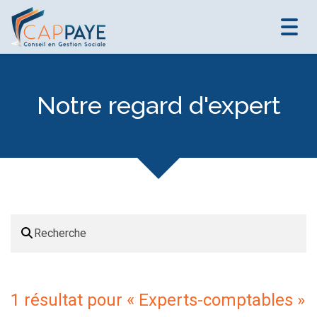
Toggl
navig
Notre regard d'expert
1 résultat pour «
Experts-comptables
»